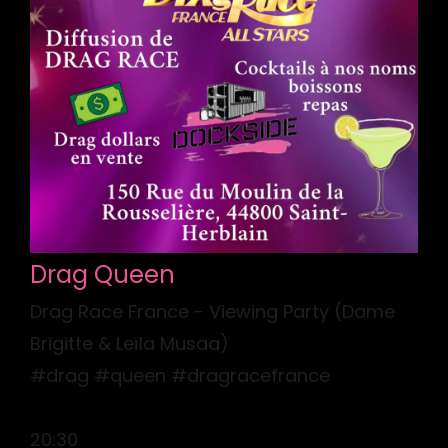
Drag Queen
Drag Race France - Viewing Party (Dame
Brigitte & Leïla Musaa)
#drag #queen #dragracefrance
20:30