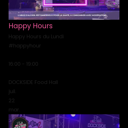
Happy Hours
Happy Hours du Lundi
#happyhour
16:00 - 19:00
DOCKSIDE Food Hall
juil.
22
mar.