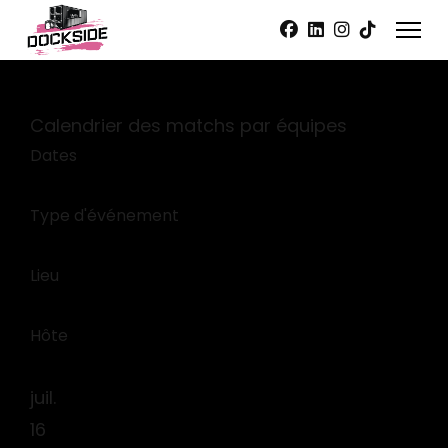
Edit widget
Share
Calendrier des matchs par équipes
Dates
Type d'événement
Lieu
Hôte
juil.
16