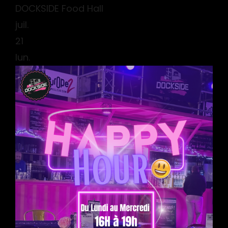
DOCKSIDE Food Hall
juil.
21
lun.