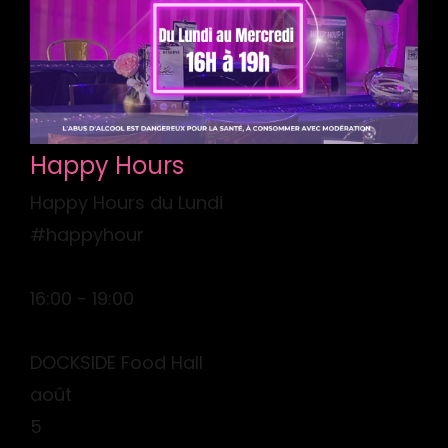
Happy Hours
Happy Hours du Lundi
#happyhour
16:00 - 19:00
DOCKSIDE Food Hall
août
5