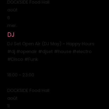
DOCKSIDE Food Hall
août
6
mer.
DJ
DJ Set Open Air (DJ May) - Happy Hours
#dj #openair #djset #house #electro
#Disco #Funk
18:00 - 23:00
DOCKSIDE Food Hall
août
11