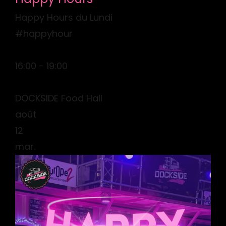
Happy Hours du Lundi
#happyhour
16:00 - 19:00
DOCKSIDE Food Hall
août
12
mar.