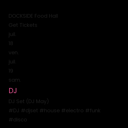
DOCKSIDE Food Hall
Get Tickets
juil.
18
ven.
juil.
19
sam.
DJ
DJ Set (DJ May)
#DJ #djset #house #electro #funk
#disco