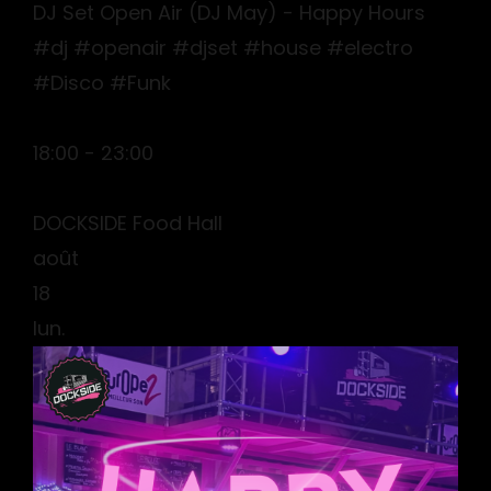
DJ Set Open Air (DJ May) - Happy Hours
#dj #openair #djset #house #electro
#Disco #Funk
18:00 - 23:00
DOCKSIDE Food Hall
août
18
lun.