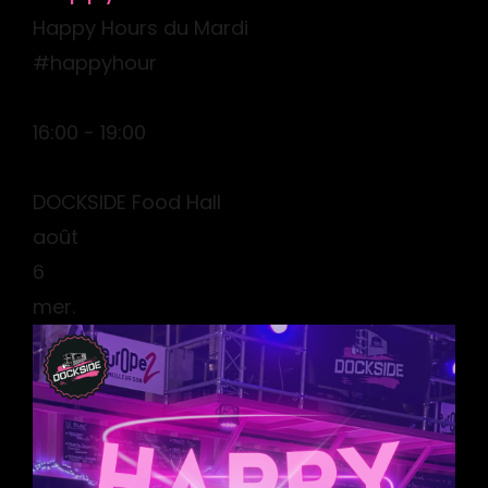
Happy Hours du Mardi
#happyhour
16:00 - 19:00
DOCKSIDE Food Hall
août
6
mer.