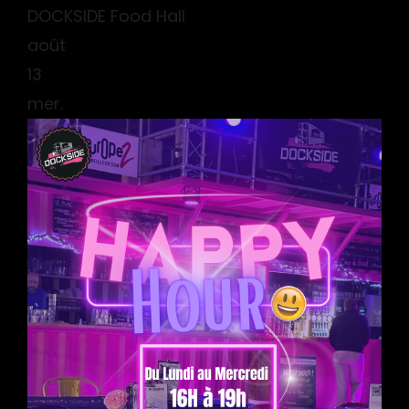
DOCKSIDE Food Hall
août
13
mer.