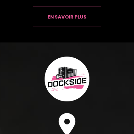
EN SAVOIR PLUS
fas
fa-
location-