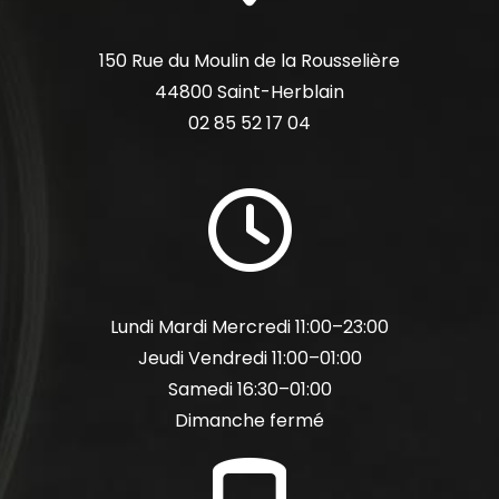
dot
150 Rue du Moulin de la Rousselière
44800 Saint-Herblain
02 85 52 17 04
far
fa-
clock
Lundi Mardi Mercredi 11:00–23:00
Jeudi Vendredi 11:00–01:00
Samedi 16:30–01:00
Dimanche fermé
fas